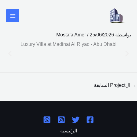
خطي
لى
لمحتوى
بواسطة
25/06/2026
/
Mostafa Amer
Luxury Villa at Madinat Al Riyad - Abu Dhabi
→
الProject السابقة
الرئيسية